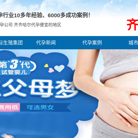
孕行业10多年经验、
6000
多成功案例！
孕公司 齐齐哈尔代孕便宜的地区
际生殖集团
代孕新闻
代孕案例
城