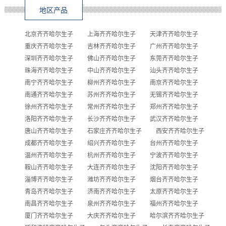
地区产品
北京齐齐哈尔生子
上海齐齐哈尔生子
天津齐齐哈尔生子
重庆齐齐哈尔生子
吉林齐齐哈尔生子
广州齐齐哈尔生子
深圳齐齐哈尔生子
佛山齐齐哈尔生子
东莞齐齐哈尔生子
珠海齐齐哈尔生子
中山齐齐哈尔生子
汕头齐齐哈尔生子
南宁齐齐哈尔生子
柳州齐齐哈尔生子
南京齐齐哈尔生子
南通齐齐哈尔生子
苏州齐齐哈尔生子
无锡齐齐哈尔生子
徐州齐齐哈尔生子
常州齐齐哈尔生子
郑州齐齐哈尔生子
洛阳齐齐哈尔生子
长沙齐齐哈尔生子
武汉齐齐哈尔生子
唐山齐齐哈尔生子
石家庄齐齐哈尔生子
西安齐齐哈尔生子
成都齐齐哈尔生子
绍兴齐齐哈尔生子
台州齐齐哈尔生子
温州齐齐哈尔生子
杭州齐齐哈尔生子
宁波齐齐哈尔生子
鞍山齐齐哈尔生子
大连齐齐哈尔生子
沈阳齐齐哈尔生子
淄博齐齐哈尔生子
潍坊齐齐哈尔生子
烟台齐齐哈尔生子
青岛齐齐哈尔生子
济南齐齐哈尔生子
太原齐齐哈尔生子
南昌齐齐哈尔生子
泉州齐齐哈尔生子
福州齐齐哈尔生子
厦门齐齐哈尔生子
大庆齐齐哈尔生子
哈尔滨齐齐哈尔生子